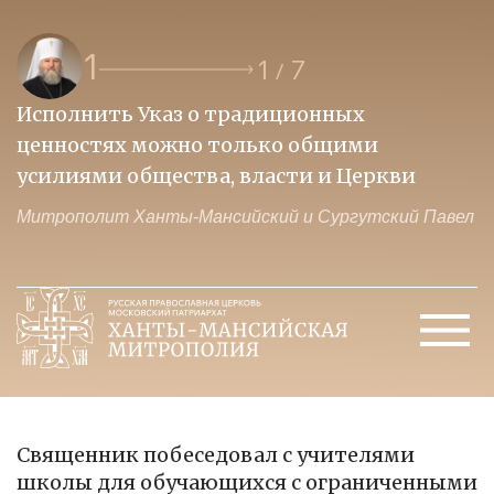
1
1
7
/
Исполнить Указ о традиционных
О
ценностях можно только общими
к
усилиями общества, власти и Церкви
м
Митрополит Ханты-Мансийский и Сургутский Павел
М
Священник побеседовал с учителями
школы для обучающихся с ограниченными