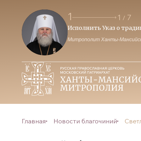
1
1
7
/
Исполнить Указ о трад
Митрополит Ханты-Мансийск
Главная
Новости благочиний
Светл