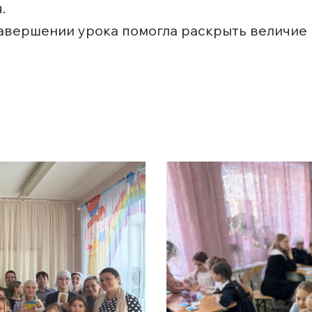
.
авершении урока помогла раскрыть величие н