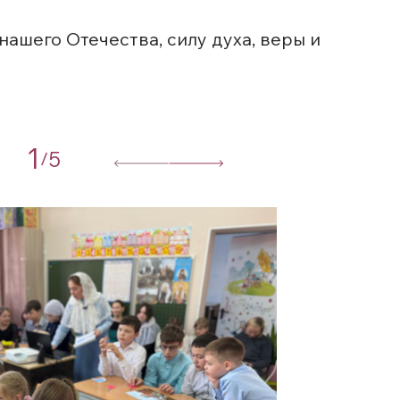
ашего Отечества, силу духа, веры и
1
5
/