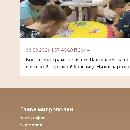
06.08.2026
|
07:40
152
4
Волонтеры храма целителя Пантелеимона пр
в детской окружной больнице Нижневартов
Глава митрополии
Биография
Служение