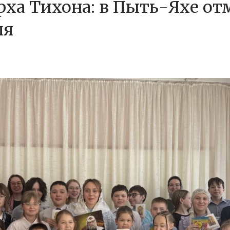
рха Тихона: в Пыть-Яхе от
ля