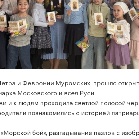
 Петра и Февронии Муромских, прошло открыт
иарха Московского и всея Руси.
ви и к людям проходила светлой полосой чер
 родители познакомились с историей патриар
а «Морской бой», разгадывание пазлов с изо