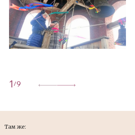
1
9
/
Там же: