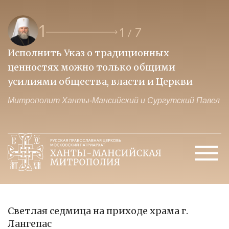
1
1
7
/
Исполнить Указ о традиционных
О
ценностях можно только общими
к
усилиями общества, власти и Церкви
м
Митрополит Ханты-Мансийский и Сургутский Павел
М
Светлая седмица на приходе храма г.
Лангепас