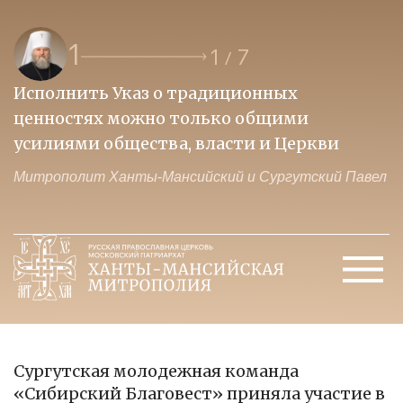
1
1
7
/
Исполнить Указ о традиционных
О
ценностях можно только общими
к
усилиями общества, власти и Церкви
м
Митрополит Ханты-Мансийский и Сургутский Павел
М
Сургутская молодежная команда
«Сибирский Благовест» приняла участие в