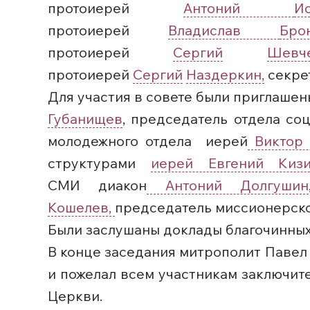
протоиерей
Антоний
И
протоиерей
Владислав
Бр
протоиерей
Сергий
Шевче
протоиерей
Сергий
Наздеркин,
секре
Для участия в совете были приглашен
Губанищев
, председатель отдела со
молодежного отдела иерей
Виктор 
структурами
иерей Евгений Киз
СМИ диакон
Антоний Долгушин
Кошелев,
председатель миссионерск
Были заслушаны доклады благочинных 
В конце заседания митрополит Павел
и пожелал всем участникам заключит
Церкви.