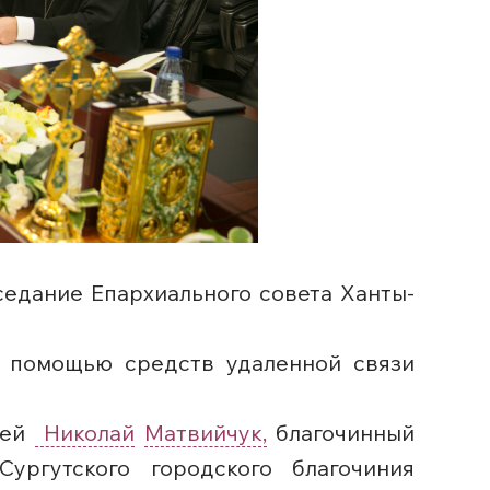
седание Епархиального совета Ханты-
с помощью средств удаленной связи
рей
Николай
Матвийчук,
благочинный
Сургутского городского благочиния