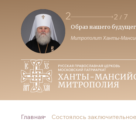
2
2
7
/
 власти и Церкви
Образ нашего будущего з
Митрополит Ханты-Мансийск
Главная
Состоялось заключительное 