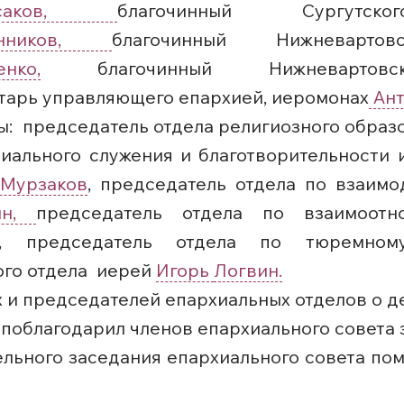
саков,
благочинный Сургутск
онников,
благочинный Нижневартов
нко,
благочинный Нижневартовск
тарь управляющего епархией, иеромонах
Ант
ы: председатель отдела религиозного образ
циального служения и благотворительности 
Мурзаков
, председатель отдела по взаим
ин,
председатель отдела по взаимоот
, председатель отдела по тюремном
ого отдела иерей
Игорь
Логвин.
и председателей епархиальных отделов о де
 поблагодарил членов епархиального совета 
ельного заседания епархиального совета пом