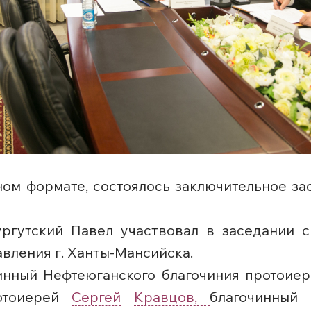
ном формате, состоялось заключительное за
ргутский Павел участвовал в заседании 
авления г. Ханты-Мансийска.
чинный Нефтеюганского благочиния протоие
ротоиерей
Сергей
Кравцов,
благочинный 