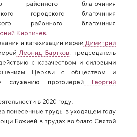
ого районного благочиния
ского городского благочиния
ого районного благочиния
оний Кирпичев.
ования и катехизации иерей
Димитрий
иерей
Леонид Бартков
, председатель
одействию с казачеством и силовыми
ношениям Церкви с обществом и
у служению протоиерей
Георгий
ятельности в 2020 году.
за понесенные труды в уходящем году
ощи Божией в трудах во благо Святой