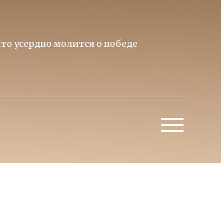
то усердно молится о победе
Приори
Митропо
.