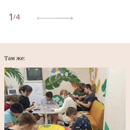
1
4
/
Там же: