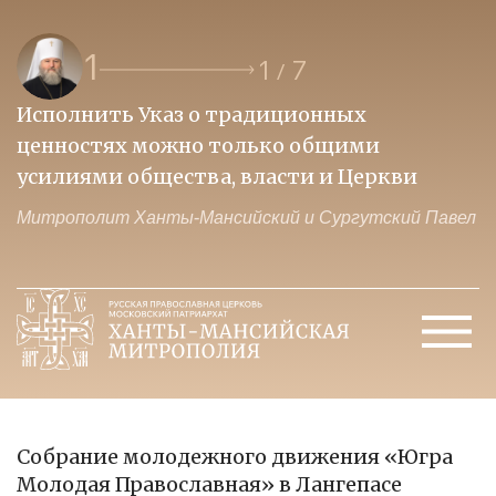
1
1
7
/
Исполнить Указ о традиционных
О
ценностях можно только общими
к
усилиями общества, власти и Церкви
м
Митрополит Ханты-Мансийский и Сургутский Павел
М
Собрание молодежного движения «Югра
Молодая Православная» в Лангепасе