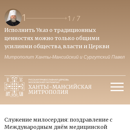
1
1
7
/
Исполнить Указ о традиционных
О
ценностях можно только общими
к
усилиями общества, власти и Церкви
м
Митрополит Ханты-Мансийский и Сургутский Павел
М
Служение милосердия: поздравление с
Международным днём медицинской