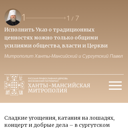
1
1
7
/
Исполнить Указ о традиционных
О
ценностях можно только общими
к
усилиями общества, власти и Церкви
м
Митрополит Ханты-Мансийский и Сургутский Павел
М
Сладкие угощения, катания на лошадях,
концерт и добрые дела – в сургутском