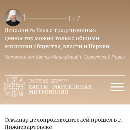
1
1
7
/
Исполнить Указ о традиционных
О
ценностях можно только общими
к
усилиями общества, власти и Церкви
м
Митрополит Ханты-Мансийский и Сургутский Павел
М
Семинар делопроизводителей прошел в г.
Нижневартовске