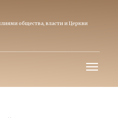
лиями общества, власти и Церкви
Образ 
Митропо