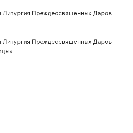
яя Литургия Преждеосвященных Даров
яя Литургия Преждеосвященных Даров
ицы»