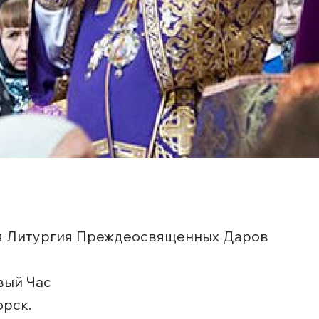
яя Литургия Преждеосвященных Даров
вый Час
орск.