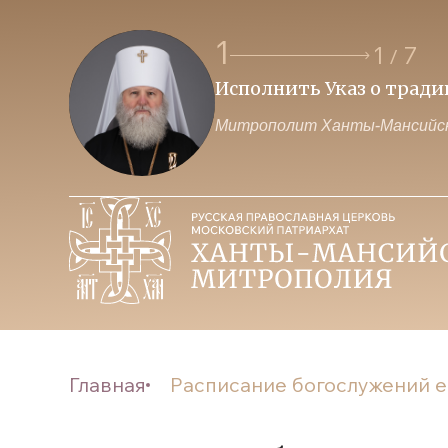
1
1
7
/
Исполнить Указ о трад
Митрополит Ханты-Мансийск
Главная
Расписание богослужений еп