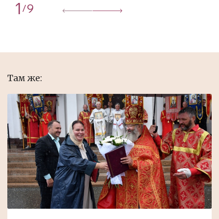
1
9
/
Там же: