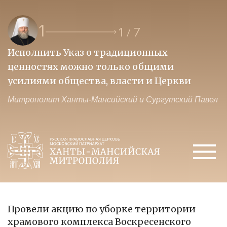
1
1
7
/
Исполнить Указ о традиционных
О
ценностях можно только общими
к
усилиями общества, власти и Церкви
м
Митрополит Ханты-Мансийский и Сургутский Павел
М
Провели акцию по уборке территории
храмового комплекса Воскресенского