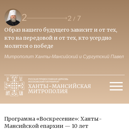
2
2
7
/
Образ нашего будущего зависит и от тех,
П
кто на передовой и от тех, кто усердно
и
молится о победе
ц
ел
Митрополит Ханты-Мансийский и Сургутский Павел
М
Программа «Воскресение»: Ханты-
Мансийской епархии — 10 лет