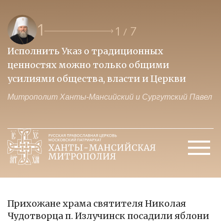
1
1
7
/
Исполнить Указ о традиционных
О
ценностях можно только общими
к
усилиями общества, власти и Церкви
м
Митрополит Ханты-Мансийский и Сургутский Павел
М
Прихожане храма святителя Николая
Чудотворца п. Излучинск посадили яблони