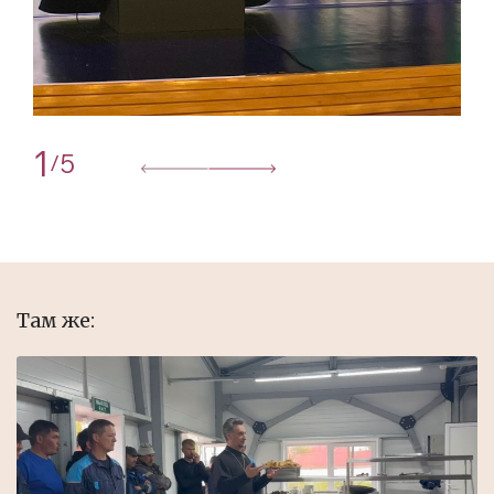
1
5
/
Там же: