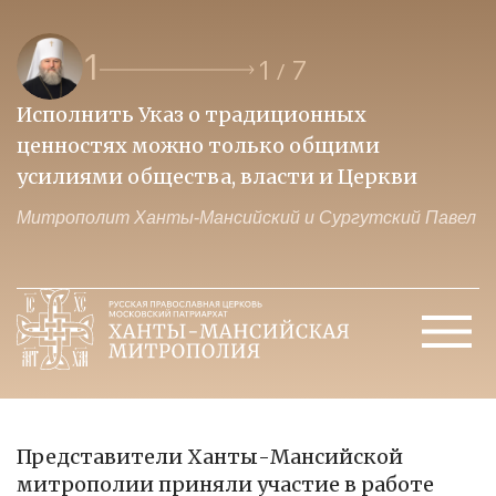
2
2
7
/
традиционных
Образ нашего будущего 
олько общими
кто на передовой и от 
 власти и Церкви
молится о победе
ийский и Сургутский Павел
Митрополит Ханты-Мансийс
Представители Ханты-Мансийской
митрополии приняли участие в работе