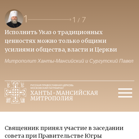
1
1
7
/
Исполнить Указ о традиционных
О
ценностях можно только общими
к
усилиями общества, власти и Церкви
м
Митрополит Ханты-Мансийский и Сургутский Павел
М
Священник принял участие в заседании
совета при Правительстве Югры