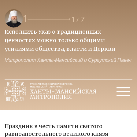
1
1
7
/
Исполнить Указ о традиционных
О
ценностях можно только общими
к
усилиями общества, власти и Церкви
м
Митрополит Ханты-Мансийский и Сургутский Павел
М
Праздник в честь памяти святого
равноапостольного великого князя