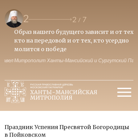
2
2
7
/
Образ нашего будущего зависит и от тех,
П
кто на передовой и от тех, кто усердно
и
молится о победе
ц
ел
Митрополит Ханты-Мансийский и Сургутский Павел
М
Праздник Успения Пресвятой Богородицы
в Пойковском