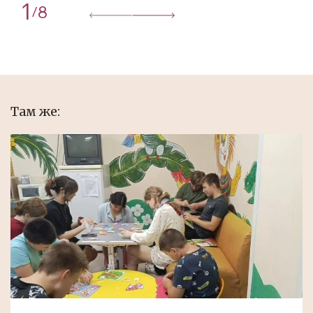
1
8
/
Там же: