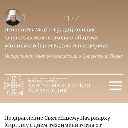
1
1
7
/
Исполнить Указ о традиционных
О
ценностях можно только общими
к
усилиями общества, власти и Церкви
м
Митрополит Ханты-Мансийский и Сургутский Павел
М
Поздравление Святейшему Патриарху
Кириллу с днем тезоименитства от