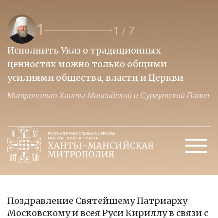
1
1
7
/
Исполнить Указ о традиционных
О
ценностях можно только общими
к
усилиями общества, власти и Церкви
м
Митрополит Ханты-Мансийский и Сургутский Павел
М
Поздравление Святейшему Патриарху
Московскому и всея Руси Кириллу в связи с