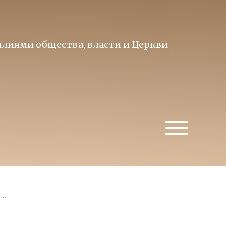
лиями общества, власти и Церкви
Образ 
Митропо
..