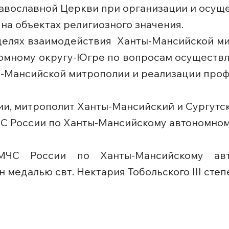
авославной Церкви при организации и осущ
на объектах религиозного значения.
целях взаимодействия Ханты-Мансийской ми
омному округу-Югре по вопросам осуществл
ы-Мансийской митрополии и реализации про
и, митрополит Ханты-Мансийский и Сургутск
ЧС России по Ханты-Мансийскому автономно
 МЧС России по Ханты-Мансийскому авт
медалью свт. Нектария Тобольского III степ