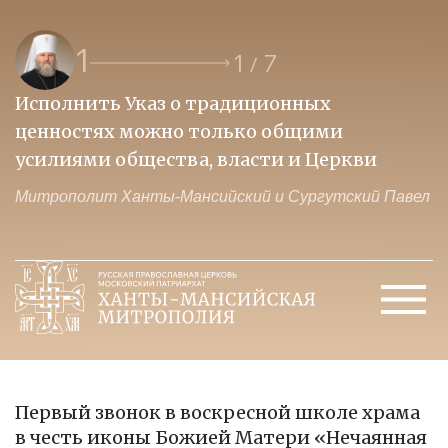
1
1
7
/
Исполнить Указ о традиционных
О
ценностях можно только общими
к
усилиями общества, власти и Церкви
м
Митрополит Ханты-Мансийский и Сургутский Павел
М
Первый звонок в воскресной школе храма
в честь иконы Божией Матери «Нечаянная