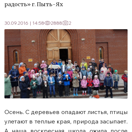
радость» г. Пыть-Ях
30.09.2016
|
14:58
2888
2
Осень. С деревьев опадают листья, птицы
улетают в теплые края, природа засыпает.
А наша воскресная школа ожила после