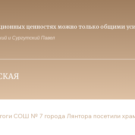
иционных ценностях можно только общими уси
ий и Сургутский Павел
гоги СОШ № 7 города Лянтора посетили храм