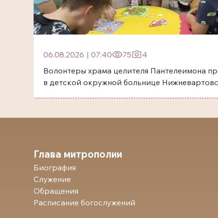
06.08.2026
|
07:40
75
4
Волонтеры храма целителя Пантелеимона пр
в детской окружной больнице Нижневартов
Глава митрополии
Биография
Служение
Обращения
Расписание богослужений