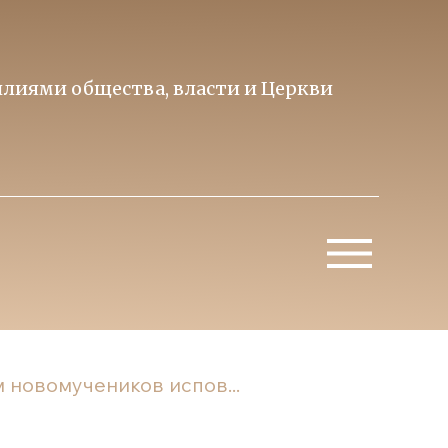
лиями общества, власти и Церкви
Образ 
Митропо
 новомучеников испов...