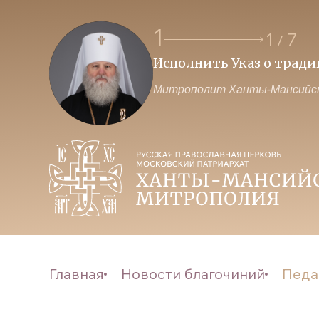
1
1
7
/
Исполнить Указ о трад
Митрополит Ханты-Мансийск
Главная
Новости благочиний
Педа