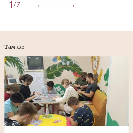
1
7
/
Там же: