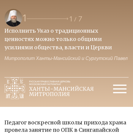
1
1
7
/
Исполнить Указ о традиционных
О
ценностях можно только общими
к
усилиями общества, власти и Церкви
м
Митрополит Ханты-Мансийский и Сургутский Павел
М
Педагог воскресной школы прихода храма
провела занятие по ОПК в Сингапайской