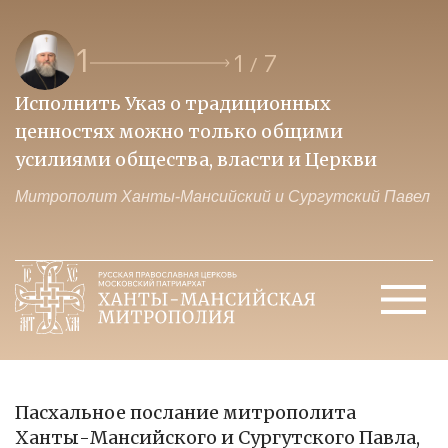
1
1
7
/
Исполнить Указ о традиционных
О
ценностях можно только общими
к
усилиями общества, власти и Церкви
м
Митрополит Ханты-Мансийский и Сургутский Павел
М
Пасхальное послание митрополита
Ханты-Мансийского и Сургутского Павла,