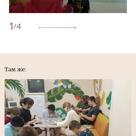
1
4
/
Там же: