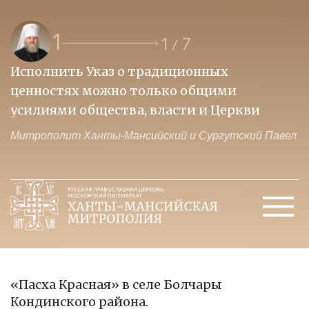
1
1
7
/
Исполнить Указ о традиционных
О
ценностях можно только общими
к
усилиями общества, власти и Церкви
м
Митрополит Ханты-Мансийский и Сургутский Павел
М
«Пасха Красная» в селе Болчары
Кондинского района.