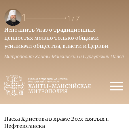
1
1
7
/
Исполнить Указ о традиционных
О
ценностях можно только общими
к
усилиями общества, власти и Церкви
м
Митрополит Ханты-Мансийский и Сургутский Павел
М
Пасха Христова в храме Всех святых г.
Нефтеюганска