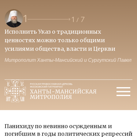
1
1
7
/
Исполнить Указ о традиционных
О
ценностях можно только общими
к
усилиями общества, власти и Церкви
м
Митрополит Ханты-Мансийский и Сургутский Павел
М
Панихиду по невинно осужденным и
погибшим в годы политических репрессий