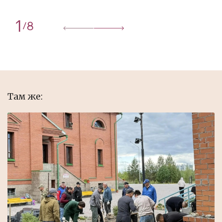
1
8
/
Там же: