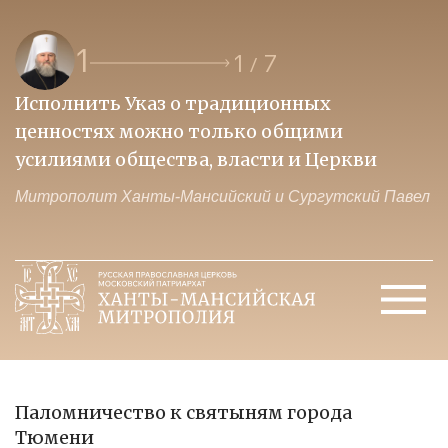
1
1
7
/
Исполнить Указ о традиционных
О
ценностях можно только общими
к
усилиями общества, власти и Церкви
м
Митрополит Ханты-Мансийский и Сургутский Павел
М
Паломничество к святыням города
Тюмени