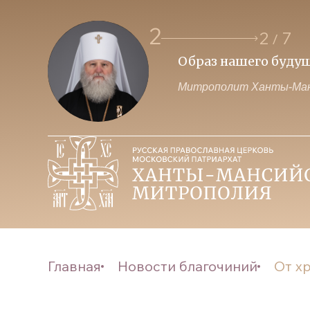
2
2
7
/
 власти и Церкви
Образ нашего будущего з
Митрополит Ханты-Мансийск
Главная
Новости благочиний
От х