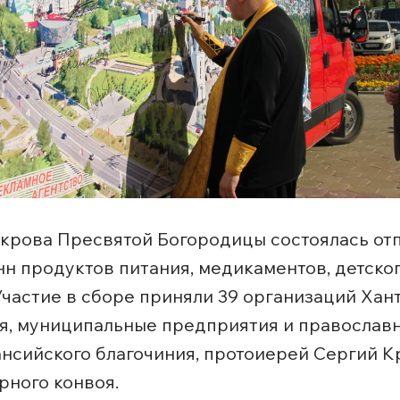
Покрова Пресвятой Богородицы состоялась о
онн продуктов питания, медикаментов, детско
стие в сборе приняли 39 организаций Ханты
я, муниципальные предприятия и православ
сийского благочиния, протоиерей Сергий Кр
рного конвоя.