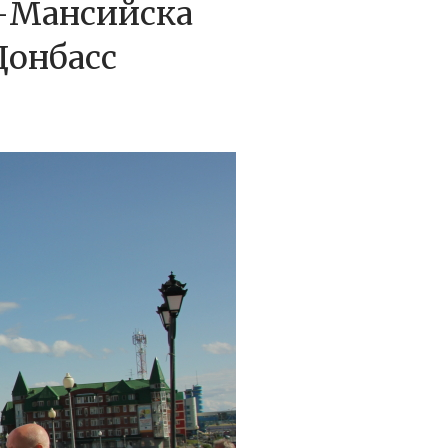
ы-Мансийска
Донбасс