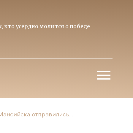
то усердно молится о победе
Приори
Митропо
ансийска отправились...