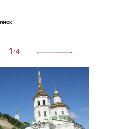
ийск
1
4
/