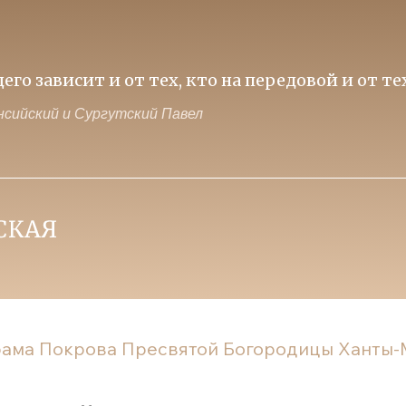
ависит и от тех, кто на передовой и от тех, к
ий и Сургутский Павел
рама Покрова Пресвятой Богородицы Ханты-М