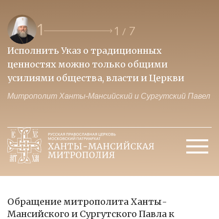
1
1
7
/
Исполнить Указ о традиционных
О
ценностях можно только общими
к
усилиями общества, власти и Церкви
м
Митрополит Ханты-Мансийский и Сургутский Павел
М
Обращение митрополита Ханты-
Мансийского и Сургутского Павла к