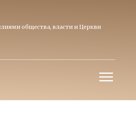
лиями общества, власти и Церкви
Образ 
Митропо