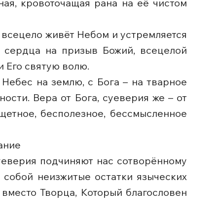
ная, кровоточащая рана на её чистом
, всецело живёт Небом и устремляется
 сердца на призыв Божий, всецелой
 Его святую волю.
Небес на землю, с Бога – на тварное
сти. Вера от Бога, суеверия же – от
тщетное, бесполезное, бессмысленное
ание
суеверия подчиняют нас сотворённому
 собой неизжитые остатки языческих
 вместо Творца, Который благословен