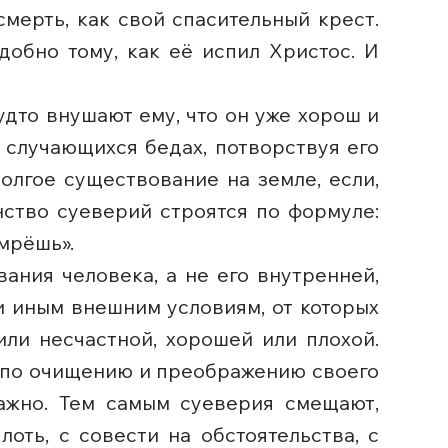
смерть, как свой спасительный крест.
добно тому, как её испил Христос. И
удто внушают ему, что он уже хорош и
 случающихся бедах, потворствуя его
лгое существование на земле, если,
нство суеверий строятся по формуле:
умрёшь».
ания человека, а не его внутренней,
и иным внешним условиям, от которых
или несчастной, хорошей или плохой.
, по очищению и преображению своего
ажно. Тем самым суеверия смещают,
оть, с совести на обстоятельства, с