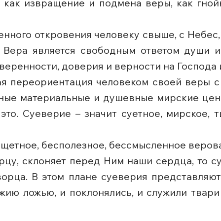
 как извращение и подмена веры, как гной
енного откровения человеку свыше, с Небес
. Вера является свободным ответом души и
еренности, доверия и верности на Господа и
я переориентация человеком своей веры с 
жные материальные и душевные мирские ценно
 это. Суеверие – значит суетное, мирское, 
 тщетное, бесполезное, бессмысленное веров
рцу, склоняет перед Ним наши сердца, то 
ворца. В этом плане суеверия представляют
жию ложью, и поклонялись, и служили твари