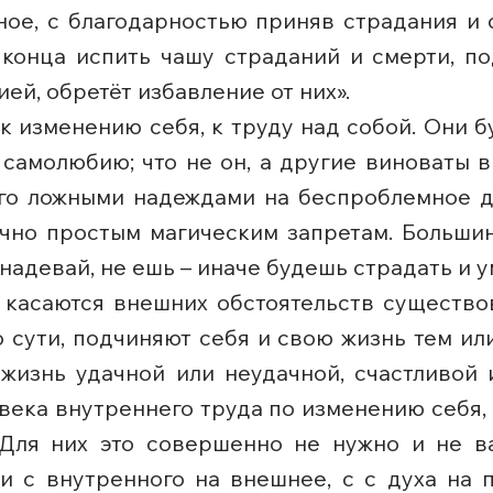
ное, с благодарностью приняв страдания и 
конца испить чашу страданий и смерти, по
ией, обретёт избавление от них».
 изменению себя, к труду над собой. Они б
 самолюбию; что не он, а другие виноваты в
го ложными надеждами на беспроблемное до
очно простым магическим запретам. Больши
 надевай, не ешь – иначе будешь страдать и 
 касаются внешних обстоятельств существов
 сути, подчиняют себя и свою жизнь тем ил
 жизнь удачной или неудачной, счастливой 
овека внутреннего труда по изменению себя
. Для них это совершенно не нужно и не в
 с внутренного на внешнее, с с духа на пл