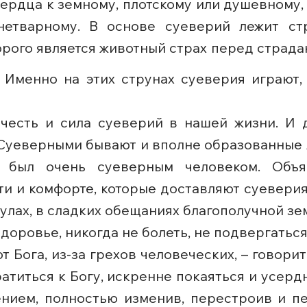
ердца к земному, плотскому или душевному, н
нетварному. В основе суеверий лежит ст
орого является животный страх перед страдан
. Именно на этих струнах суеверия играют
честь и сила суеверий в нашей жизни. И д
Суеверными бывают и вполне образованные л
, был очень суеверным человеком. Объя
ти и комфорте, которые доставляют суеверия
улах, в сладких обещаниях благополучной зе
здоровье, никогда не болеть, не подвергатьс
т Бога, из-за грехов человеческих, – говори
атиться к Богу, искренне покаяться и усер
ением, полностью изменив, перестроив и п