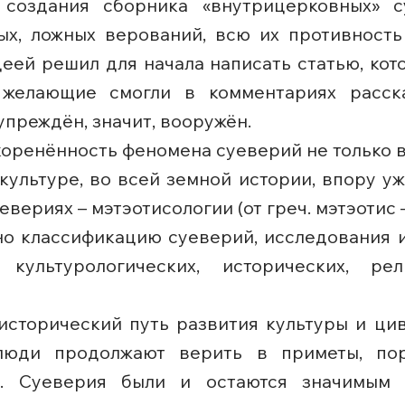
 создания сборника «внутрицерковных» с
х, ложных верований, всю их противность 
деей решил для начала написать статью, кото
 желающие смогли в комментариях расска
упреждён, значит, вооружён.
оренённость феномена суеверий не только в
культуре, во всей земной истории, впору у
ериях – мэтэотисологии (от греч. мэтэотис –
о классификацию суеверий, исследования и
х, культурологических, исторических, 
 исторический путь развития культуры и цив
люди продолжают верить в приметы, порч
у. Суеверия были и остаются значимым