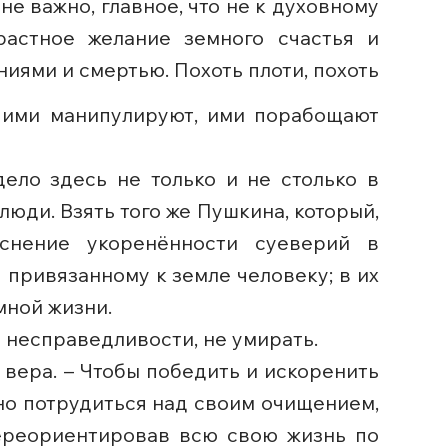
е важно, главное, что не к духовному
растное желание земного счастья и
иями и смертью. Похоть плоти, похоть
, ими манипулируют, ими порабощают
ело здесь не только и не столько в
юди. Взять того же Пушкина, который,
снение укоренённости суеверий в
 привязанному к земле человеку; в их
мной жизни.
я несправедливости, не умирать.
т вера. – Чтобы победить и искоренить
дно потрудиться над своим очищением,
ереориентировав всю свою жизнь по