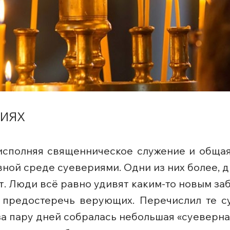
РИЯХ
 исполняя священническое служение и общая
ной среде суевериями. Одни из них более, 
нет. Люди всё равно удивят каким-то новым з
ы предостеречь верующих. Перечислил те су
 за пару дней собралась небольшая «суеверна