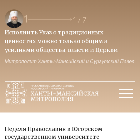
1
1
7
/
Исполнить Указ о традиционных
О
ценностях можно только общими
к
усилиями общества, власти и Церкви
м
Митрополит Ханты-Мансийский и Сургутский Павел
М
Неделя Православия в Югорском
государственном университете