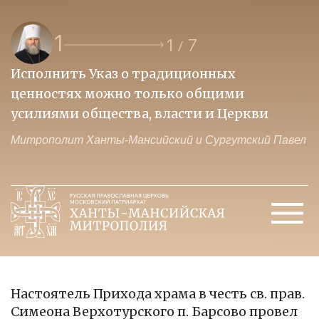
1
1
7
/
Исполнить Указ о традиционных
О
ценностях можно только общими
к
усилиями общества, власти и Церкви
м
Митрополит Ханты-Мансийский и Сургутский Павел
М
Настоятель Прихода храма в честь св. прав.
Симеона Верхотурского п. Барсово провел