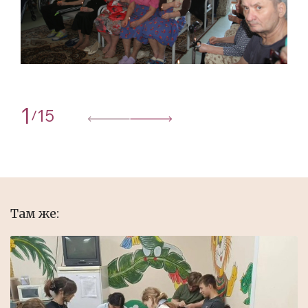
1
15
/
Там же: