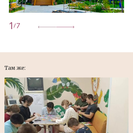
1
7
/
Там же: