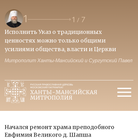
1
1
7
/
Исполнить Указ о традиционных
О
ценностях можно только общими
к
усилиями общества, власти и Церкви
м
Митрополит Ханты-Мансийский и Сургутский Павел
М
Начался ремонт храма преподобного
Евфимия Великого д. Шапша