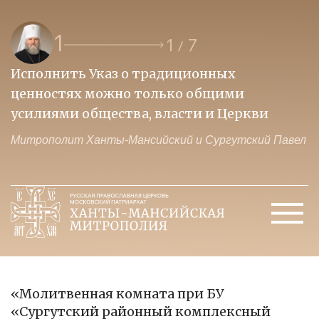
1
1
7
/
Исполнить Указ о традиционных
О
ценностях можно только общими
к
усилиями общества, власти и Церкви
м
Митрополит Ханты-Мансийский и Сургутский Павел
М
«Молитвенная комната при БУ
«Сургутский районный комплексный