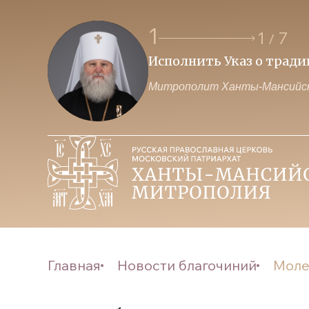
1
1
7
/
Исполнить Указ о трад
Митрополит Ханты-Мансийск
Главная
Новости благочиний
Моле