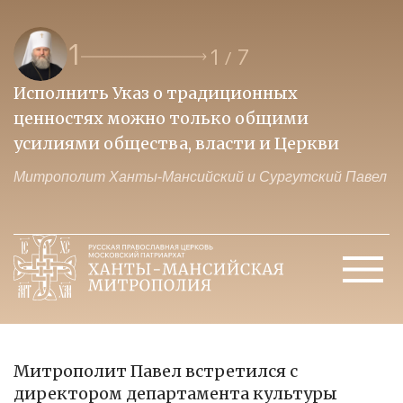
1
1
7
/
Исполнить Указ о традиционных
О
ценностях можно только общими
к
усилиями общества, власти и Церкви
м
Митрополит Ханты-Мансийский и Сургутский Павел
М
Митрополит Павел встретился с
директором департамента культуры