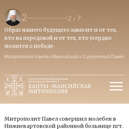
2
2
7
/
Образ нашего будущего зависит и от тех,
П
кто на передовой и от тех, кто усердно
и
молится о победе
ц
ел
Митрополит Ханты-Мансийский и Сургутский Павел
М
Митрополит Павел совершил молебен в
Нижневартовской районной больнице пгт.