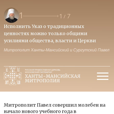
2
2
7
/
Образ нашего будущего зависит и от тех,
П
кто на передовой и от тех, кто усердно
и
молится о победе
ел
Митрополит Ханты-Мансийский и Сургутский Павел
М
Митрополит Павел совершил молебен на
начало нового учебного года в