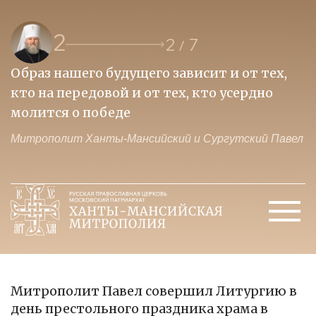
2
2
7
/
Образ нашего будущего зависит и от тех,
П
кто на передовой и от тех, кто усердно
и
молится о победе
ц
ел
Митрополит Ханты-Мансийский и Сургутский Павел
М
Митрополит Павел совершил Литургию в
день престольного праздника храма в