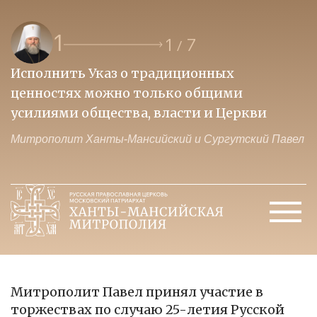
1
1
7
/
Исполнить Указ о традиционных
О
ценностях можно только общими
к
усилиями общества, власти и Церкви
м
Митрополит Ханты-Мансийский и Сургутский Павел
М
Митрополит Павел принял участие в
торжествах по случаю 25-летия Русской