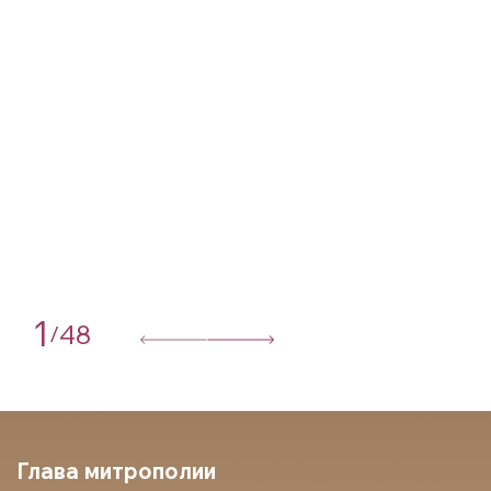
1
48
/
Глава митрополии