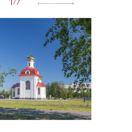
1
7
/