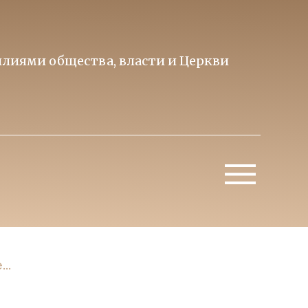
лиями общества, власти и Церкви
Образ 
Митропо
..