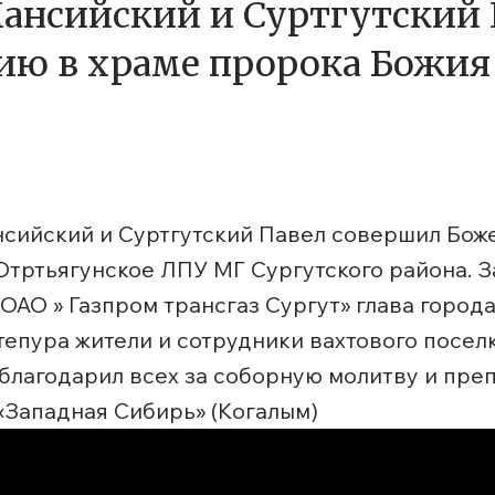
нсийский и Суртгутский 
ю в храме пророка Божия
ансийский и Суртгутский Павел совершил Бо
Отртьягунское ЛПУ МГ Сургутского района. 
АО » Газпром трансгаз Сургут» глава города
епура жители и сотрудники вахтового посел
благодарил всех за соборную молитву и преп
ападная Сибирь» (Когалым)