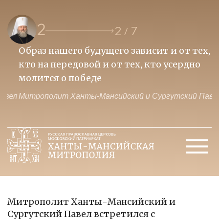
2
2
7
/
Образ нашего будущего зависит и от тех,
П
кто на передовой и от тех, кто усердно
и
молится о победе
ц
ел
Митрополит Ханты-Мансийский и Сургутский Павел
М
Митрополит Ханты-Мансийский и
Сургутский Павел встретился с