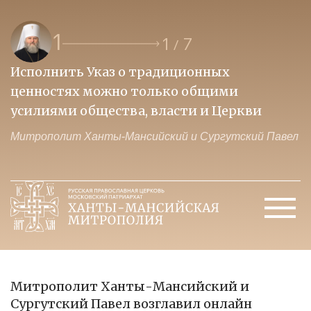
1
1
7
/
Исполнить Указ о традиционных
О
ценностях можно только общими
к
усилиями общества, власти и Церкви
м
Митрополит Ханты-Мансийский и Сургутский Павел
М
Митрополит Ханты-Мансийский и
Сургутский Павел возглавил онлайн