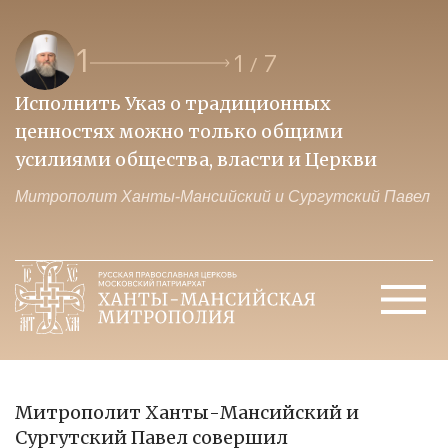
1
1
7
/
Исполнить Указ о традиционных
О
ценностях можно только общими
к
усилиями общества, власти и Церкви
м
Митрополит Ханты-Мансийский и Сургутский Павел
М
Митрополит Ханты-Мансийский и
Сургутский Павел совершил