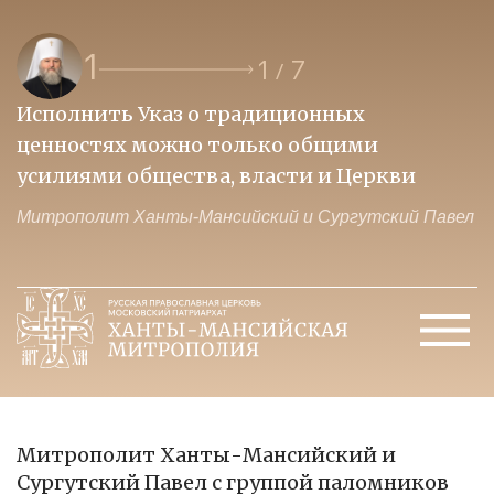
1
1
7
/
Исполнить Указ о традиционных
О
ценностях можно только общими
к
усилиями общества, власти и Церкви
м
Митрополит Ханты-Мансийский и Сургутский Павел
М
Митрополит Ханты-Мансийский и
Сургутский Павел с группой паломников