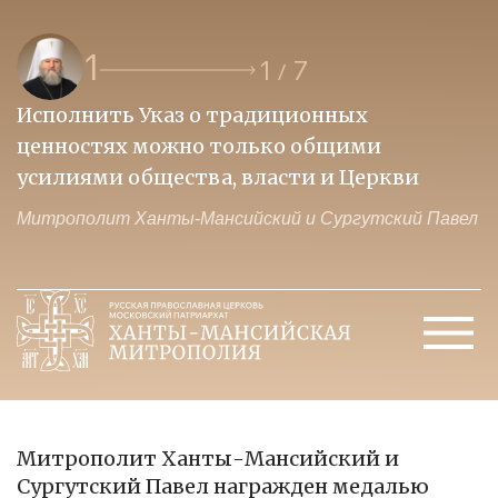
1
1
7
/
Исполнить Указ о традиционных
О
ценностях можно только общими
к
усилиями общества, власти и Церкви
м
Митрополит Ханты-Мансийский и Сургутский Павел
М
Митрополит Ханты-Мансийский и
Сургутский Павел награжден медалью