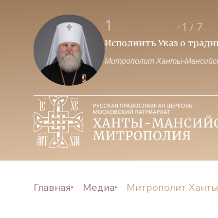
1
1
7
/
Исполнить Указ о трад
Митрополит Ханты-Мансийск
Главная
Медиа
Митрополит Ханты-