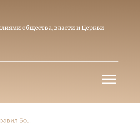
лиями общества, власти и Церкви
Образ 
Митропо
авил Бо...