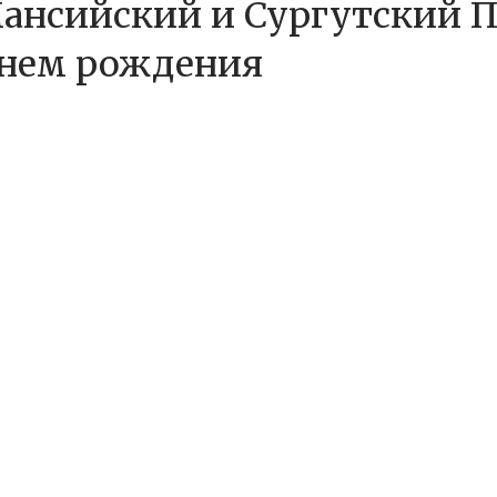
нсийский и Сургутский Па
днем рождения