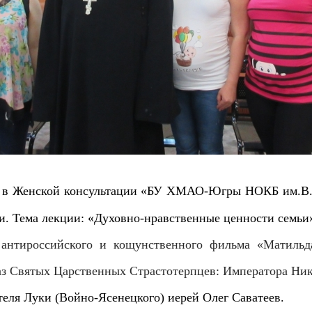
а» в Женской консультации «БУ ХМАО-Югры НОКБ им.В.И
. Тема лекции: «Духовно-нравственные ценности семьи
 антироссийского и кощунственного фильма «Матильда
 Святых Царственных Страстотерпцев: Императора Нико
теля Луки (Войно-Ясенецкого) иерей Олег Саватеев.