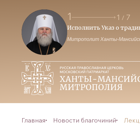
1
1
7
/
Исполнить Указ о трад
Митрополит Ханты-Мансийск
Главная
Новости благочиний
Лекц