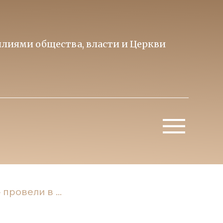
лиями общества, власти и Церкви
Образ 
Митропо
ровели в ...