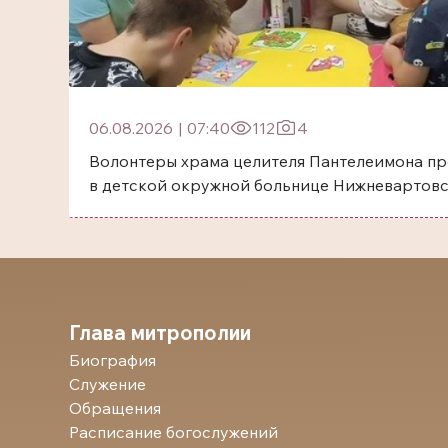
06.08.2026
|
07:40
112
4
Волонтеры храма целителя Пантелеимона пр
в детской окружной больнице Нижневартов
Глава митрополии
Биография
Служение
Обращения
Расписание богослужений