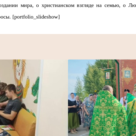
оздании мира, о христианском взгляде на семью, о Л
сы. [portfolio_slideshow]