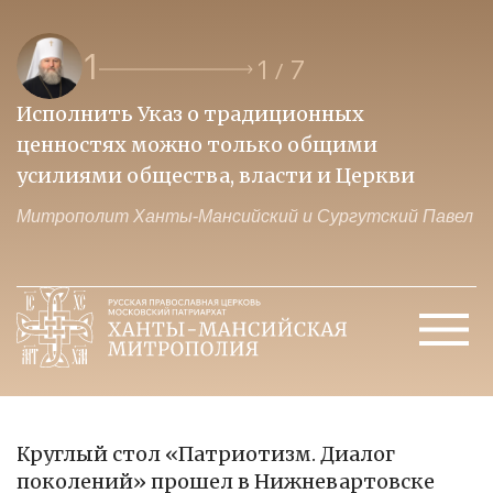
1
1
7
/
Исполнить Указ о традиционных
О
ценностях можно только общими
к
усилиями общества, власти и Церкви
м
Митрополит Ханты-Мансийский и Сургутский Павел
М
Круглый стол «Патриотизм. Диалог
поколений» прошел в Нижневартовске